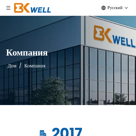
Pусский
Компания
Дом
/
Компания
2017