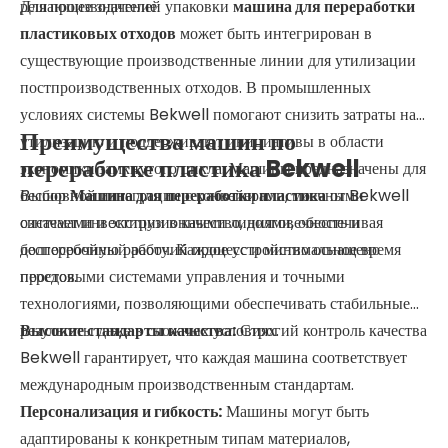
решающее значение.
Для производителей упаковки
машина для переработки
пластиковых отходов
может быть интегрирован в
существующие производственные линии для утилизации
постпроизводственных отходов. В промышленных
условиях системы Bekwell помогают снизить затраты на
Преимущества машин по
утилизацию и поддерживают инициативы в области
переработке пластика Bekwell
экономики замкнутого цикла. Машины предназначены для
бесшовной интеграции с конвейерами, моечными
Выбор
Машина для переработки пластика
от Bekwell
системами и экструзионными линиями, обеспечивая
означает инвестиции в качество, долговечность и
бесперебойный рабочий процесс и минимальное время
долгосрочную работу. Каждое устройство оснащено
простоя.
передовыми системами управления и точными
технологиями, позволяющими обеспечивать стабильные
результаты даже в сложных условиях.
Высокие стандарты качества:
Строгий контроль качества
Bekwell гарантирует, что каждая машина соответствует
международным производственным стандартам.
Персонализация и гибкость:
Машины могут быть
адаптированы к конкретным типам материалов,