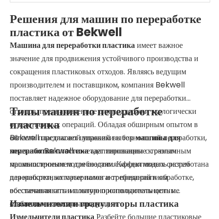
Решения для машин по переработке
пластика от Bekwell
Машина для переработки пластика
имеет важное
значение для продвижения устойчивого производства и
сокращения пластиковых отходов. Являясь ведущим
производителем и поставщиком, компания Bekwell
поставляет надежное оборудование для переработки
Типы машин по переработке
отходов, предназначенное для поддержки экологически
пластика
ответственных операций. Обладая обширным опытом в
области пластиковой упаковки и технологий переработки,
Bekwell предлагает широкий выбор
машины для
компания Bekwell сочетает инновации с точным
переработки пластика
адаптированные к различным
машиностроением для создания эффективных систем
промышленным потребностям. Каждая модель разработана
переработки, которые помогают предприятиям
для конкретных материалов и требований к обработке,
восстанавливать и повторно использовать ценные
обеспечивая оптимальную производительность и
Измельчители и грануляторы пластика
пластиковые материалы.
стабильное качество продукции.
Измельчители пластика
Разбейте большие пластиковые