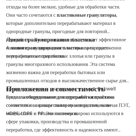
отходы на более мелкие, удобные для обработки части.
Они часто сочетаются с
пластиковые грануляторы
,
которые дополнительно перерабатывают материал в
однородные гранулы, пригодные для повторной
Линии гранулирования пластика
переработки. Такое сочетание обеспечивает эффективное
измельчение и однородность материала на протяжении
A
линия гранулирования пластика
превращает
всего процесса переработки.
переработанные пластиковые хлопья или гранулы в
гранулы многоразового использования. Эта система
жизненно важна для переработки бытовых или
промышленных отходов в высококачественное сырье для
Приложения и совместимость
производства новых пластиковых изделий. Bekwell
предлагает варианты индивидуальной настройки в
Беквелла
оборудование для переработки пластика
соответствии с конкретными производственными
совместим с широким спектром материалов, включая ПЭТ,
мощностями и типами полимеров.
HDPE, LDPE и PP. Эти системы широко используются в
сфере упаковки, производства и промышленной
переработки, где эффективность и надежность имеют