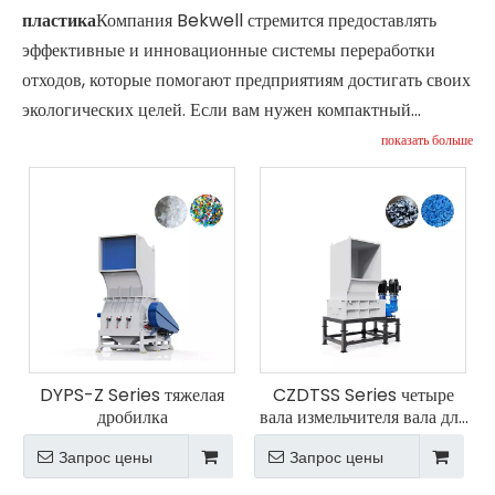
пластика
Компания Bekwell стремится предоставлять
эффективные и инновационные системы переработки
отходов, которые помогают предприятиям достигать своих
экологических целей. Если вам нужен компактный
гранулятор или комплексная линия по переработке
показать больше
отходов, эксперты Bekwell готовы помочь техническими
консультациями, ценами и вариантами индивидуальной
настройки.
Связаться с Беквеллом
сегодня, чтобы
обсудить ваши потребности в оборудовании для
переработки и узнать, как наши решения могут повысить
эффективность вашего производства и устойчивое
развитие.
DYPS-Z Series тяжелая
CZDTSS Series четыре
дробилка
вала измельчителя вала для
высокого качества
Запрос цены
Запрос цены