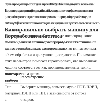
производительности и производственным установкам.
Эти преимущества делают Bekwell предпочтительным
Инновационный дизайн:
партнером для предприятий, ищущих эффективные и
Постоянные исследования и
разработки позволяют системам переработки отходов
высокопроизводительные решения по переработке
Bekwell соответствовать меняющимся целям устойчивого
отходов, отвечающие их целям устойчивого развития.
Как правильно выбрать машину для
развития.
переработки пластика
Надежная поддержка:
Комплексное послепродажное
обслуживание и техническое руководство обеспечивают
Выбор идеала
Машина для переработки пластика
долгосрочный успех в эксплуатации.
зависит от нескольких факторов, включая тип материала,
объем обработки и доступное пространство. Понимание
этих параметров помогает гарантировать, что выбранная
машина соответствует как производственным, так и
экологическим целям.
Фактор
Рассмотрение
выбора
Тип
Выберите машину, совместимую с ПЭТ, ПЭВП,
материал
ПЭНП или ПП, в зависимости от потока
а
отходов.