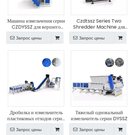
Машина измельчения серии
Czdtssz Series Two
CZDYSSZ для верхнего
Shredder Machine для
отверстия
высокого качества
Запрос цены
Запрос цены
Дробилка и измельчитель
Тяжелый одновальный
пластиковых отходов серии
измельчитель серии DYSSZ
DYSSG
Запрос цены
Запрос цены